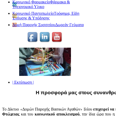
Κοινωνικό Φαρμακείο
Φάρμακα &
Υγειονομικό Υλικο
Κοινωνικό Παντοπωλείο
Τρόφημα, Είδη
Ένδυσης & Υπόδησης
Δομή Παροχής Συσσιτίου
Δωρεάν Γεύματα
| Εκτύπωση |
Η προσφορά μας στους συνανθρ
To Δίκτυo
Δομών Παροχής Βασικών Αγαθών
Ιλίου
επιχειρεί να
«
»
Φτώχειας
και του
κοινωνικού αποκλεισμού
, την ίδια ώρα που η