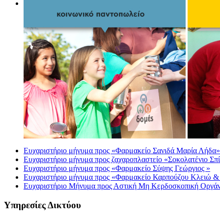
Ευχαριστήριο μήνυμα προς «Φαρμακείο Σανιδά Μαρία Λήδα»
Ευχαριστήριο μήνυμα προς ζαχαροπλαστείο «Σοκολατένιο Σπί
Ευχαριστήριο μήνυμα προς «Φαρμακείο Σύψης Γεώργιος »
Ευχαριστήριο μήνυμα προς «Φαρμακείο Καρπούζου Κλειώ &
Eυχαριστήριο Μήνυμα προς Αστική Μη Κερδοσκοπική 
Υπηρεσίες Δικτύου